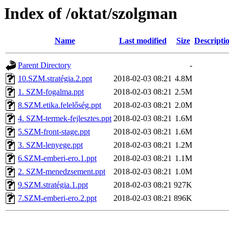
Index of /oktat/szolgman
Name
Last modified
Size
Descripti
Parent Directory
-
10.SZM.stratégia.2.ppt
2018-02-03 08:21
4.8M
1. SZM-fogalma.ppt
2018-02-03 08:21
2.5M
8.SZM.etika.felelőség.ppt
2018-02-03 08:21
2.0M
4. SZM-termek-fejlesztes.ppt
2018-02-03 08:21
1.6M
5.SZM-front-stage.ppt
2018-02-03 08:21
1.6M
3. SZM-lenyege.ppt
2018-02-03 08:21
1.2M
6.SZM-emberi-ero.1.ppt
2018-02-03 08:21
1.1M
2. SZM-menedzsement.ppt
2018-02-03 08:21
1.0M
9.SZM.stratégia.1.ppt
2018-02-03 08:21
927K
7.SZM-emberi-ero.2.ppt
2018-02-03 08:21
896K